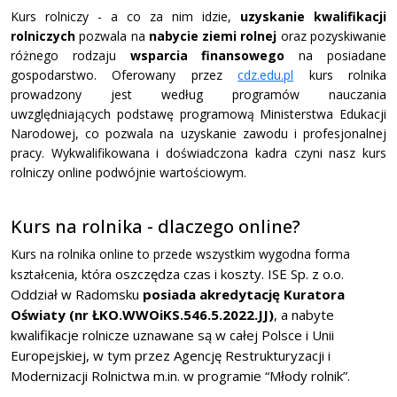
Kurs rolniczy - a co za nim idzie,
uzyskanie kwalifikacji
rolniczych
pozwala na
nabycie ziemi rolnej
oraz pozyskiwanie
różnego rodzaju
wsparcia finansowego
na posiadane
gospodarstwo. Oferowany przez
cdz.edu.pl
kurs rolnika
prowadzony jest według programów nauczania
uwzględniających podstawę programową Ministerstwa Edukacji
Narodowej, co pozwala na uzyskanie zawodu i profesjonalnej
pracy. Wykwalifikowana i doświadczona kadra czyni nasz kurs
rolniczy online podwójnie wartościowym.
Kurs na rolnika - dlaczego online?
Kurs na rolnika online to przede wszystkim wygodna forma
oszczędza czas i koszty
.
ISE Sp. z o.o.
kształcenia, która
Oddział w Radomsku
posiada akredytację Kuratora
Oświaty
(nr ŁKO.WWOiKS.546.5.2022.JJ)
, a nabyte
kwalifikacje rolnicze uznawane są w całej Polsce i Unii
Europejskiej, w tym przez Agencję Restrukturyzacji i
Modernizacji Rolnictwa m.in. w programie “Młody rolnik”.