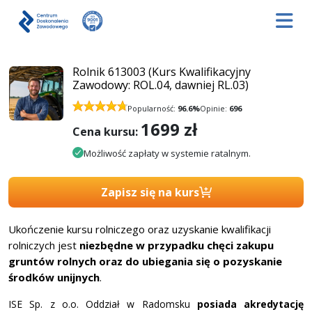
Rolnik 613003 (Kurs Kwalifikacyjny
Zawodowy: ROL.04, dawniej RL.03)
Popularność:
96.6%
Opinie:
696
1699
zł
Cena kursu:
Możliwość zapłaty w systemie ratalnym.
Zapisz się na kurs
Ukończenie kursu rolniczego oraz uzyskanie kwalifikacji
rolniczych jest
niezbędne w przypadku chęci zakupu
gruntów rolnych oraz do ubiegania się o pozyskanie
środków unijnych
.
ISE Sp. z o.o. Oddział w Radomsku
posiada akredytację