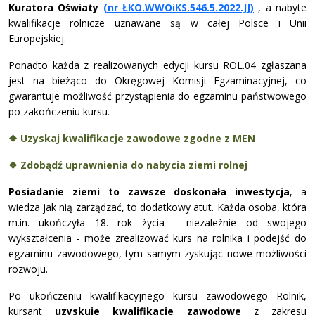
Kuratora Oświaty
(nr ŁKO.WWOiKS.546.5.2022.JJ)
, a nabyte
kwalifikacje rolnicze uznawane są w całej Polsce i Unii
Europejskiej.
Ponadto każda z realizowanych edycji kursu ROL.04 zgłaszana
jest na bieżąco do Okręgowej Komisji Egzaminacyjnej, co
gwarantuje możliwość przystąpienia do egzaminu państwowego
po zakończeniu kursu.
❖ Uzyskaj kwalifikacje zawodowe zgodne z MEN
❖ Zdobądź uprawnienia do nabycia ziemi rolnej
Posiadanie ziemi to zawsze doskonała inwestycja
, a
wiedza jak nią zarządzać, to dodatkowy atut. Każda osoba, która
m.in. ukończyła 18. rok życia - niezależnie od swojego
wykształcenia - może zrealizować kurs na rolnika i podejść do
egzaminu zawodowego, tym samym zyskując nowe możliwości
rozwoju.
Po ukończeniu kwalifikacyjnego kursu zawodowego Rolnik,
kursant
uzyskuje kwalifikacje zawodowe
z zakresu