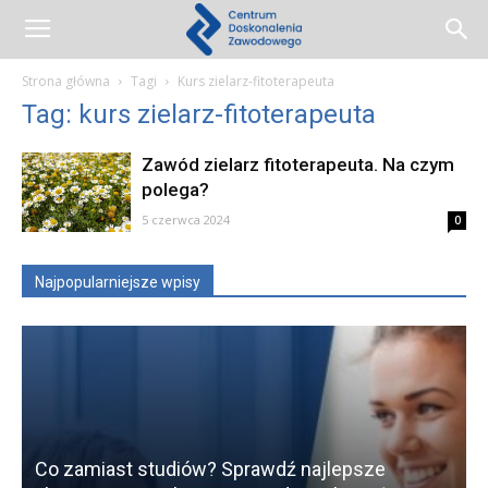
Centrum
Strona główna
Tagi
Kurs zielarz-fitoterapeuta
Tag: kurs zielarz-fitoterapeuta
Doskonalenia
Zawód zielarz fitoterapeuta. Na czym
polega?
Zawodowego
5 czerwca 2024
0
Najpopularniejsze wpisy
Co zamiast studiów? Sprawdź najlepsze