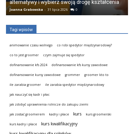
alternatywy i wybierz swoją drogę kształcenia
Joanna Grabowska
-
31 lipca 2026
0
K
Tagi wpisów
animowanie czasu wolnego
co robi spedytor międzynarodowy?
co to jest groomer
czym zajmuje się spedytor
dofinansowanie kfs 2024
dofinansowanie kfs kursy zawodowe
dofinansowanie kursy zawodowe
grommer
groomer kto to
ile zarabia groomer
ile zarabia spedytor międzynarodowy
jak nauczyć się kadr i płac
jak zdobyć uprawnienia rolnicze do zakupu ziemi
kurs
jak zostać groomerem
kadry i płace
kurs groomerski
kurs kwalifikacyjny
kurs kadry i płace
kurs kwalifikacyjny dla rolników