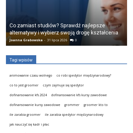
Co zamiast studiów? Sprawdź najlepsze
alternatywy i wybierz swoją drogę kształcenia
Joanna Grabowska
-
31 lipca 2026
0
K
Tagi wpisów
animowanie czasu wolnego
co robi spedytor międzynarodowy?
co to jest groomer
czym zajmuje się spedytor
dofinansowanie kfs 2024
dofinansowanie kfs kursy zawodowe
dofinansowanie kursy zawodowe
grommer
groomer kto to
ile zarabia groomer
ile zarabia spedytor międzynarodowy
jak nauczyć się kadr i płac