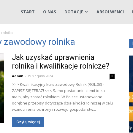
START
O NAS
DOTACJE
ABSOLWENCI
 rolnika
ny zawodowy rolnika
Jak uzyskać uprawnienia
rolnika i kwalifikacje rolnicze?
admin
-
19 sierpnia 2024
0
>>> Kwalifikacyjny kurs zawodowy Rolnik (ROL.03) -
ZAPISZ SIĘ TERAZ! <<< Samo posiadanie ziemi to za
mało, aby zostać rolnikiem. W Polsce ustanowiono
odrębne przepisy dotyczące działalności rolniczej w celu
wzmocnienia ochrony i rozwoju gospodarstw...
Czytaj więcej