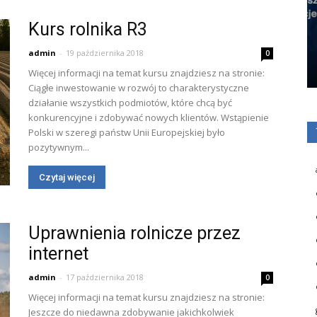
Kurs rolnika R3
admin
-
19 października 2018
0
Więcej informacji na temat kursu znajdziesz na stronie:
Ciągłe inwestowanie w rozwój to charakterystyczne
działanie wszystkich podmiotów, które chcą być
konkurencyjne i zdobywać nowych klientów. Wstąpienie
Polski w szeregi państw Unii Europejskiej było
pozytywnym...
Czytaj więcej
Uprawnienia rolnicze przez
internet
admin
-
17 października 2018
0
Więcej informacji na temat kursu znajdziesz na stronie:
Jeszcze do niedawna zdobywanie jakichkolwiek