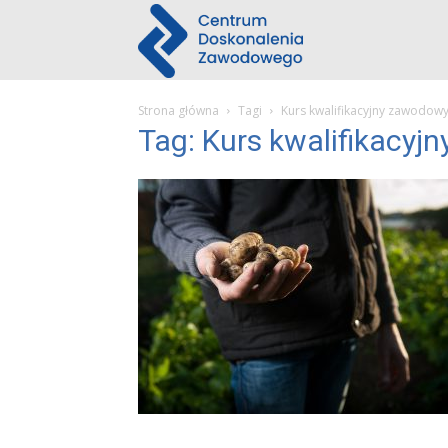
Centrum
Strona główna
Tagi
Kurs kwalifikacyjny zawodowy
Doskonalenia
Tag: Kurs kwalifikacyj
Zawodowego