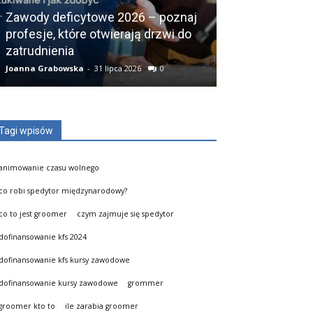
Zawody deficytowe 2026 – poznaj
Co zamiast st
profesje, które otwierają drzwi do
najlepsze alte
zatrudnienia
swoją drogę k
Joanna Grabowska
-
31 lipca 2026
0
Joanna Grabowska
Tagi wpisów
animowanie czasu wolnego
co robi spedytor międzynarodowy?
co to jest groomer
czym zajmuje się spedytor
dofinansowanie kfs 2024
dofinansowanie kfs kursy zawodowe
dofinansowanie kursy zawodowe
grommer
groomer kto to
ile zarabia groomer