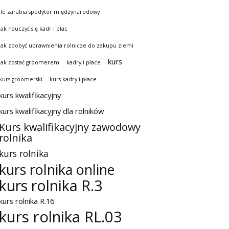
ile zarabia spedytor międzynarodowy
jak nauczyć się kadr i płac
jak zdobyć uprawnienia rolnicze do zakupu ziemi
kurs
jak zostać groomerem
kadry i płace
kurs groomerski
kurs kadry i płace
kurs kwalifikacyjny
kurs kwalifikacyjny dla rolników
Kurs kwalifikacyjny zawodowy
rolnika
kurs rolnika
kurs rolnika online
kurs rolnika R.3
kurs rolnika R.16
kurs rolnika RL.03