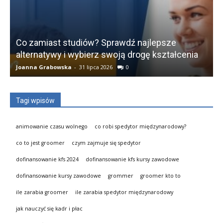
Co zamiast studiów? Sprawdź najlepsze
alternatywy i wybierz swoją drogę kształcenia
Joanna Grabowska
-
31 lipca 2026
0
K
Tagi wpisów
animowanie czasu wolnego
co robi spedytor międzynarodowy?
co to jest groomer
czym zajmuje się spedytor
dofinansowanie kfs 2024
dofinansowanie kfs kursy zawodowe
dofinansowanie kursy zawodowe
grommer
groomer kto to
ile zarabia groomer
ile zarabia spedytor międzynarodowy
jak nauczyć się kadr i płac