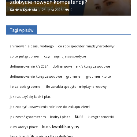
zdobycie nowych kompetencji?
Karina Dychała
-
28 lipca 2026
0
K
Tagi wpisów
animowanie czasu wolnego
co robi spedytor międzynarodowy?
co to jest groomer
czym zajmuje się spedytor
dofinansowanie kfs 2024
dofinansowanie kfs kursy zawodowe
dofinansowanie kursy zawodowe
grommer
groomer kto to
ile zarabia groomer
ile zarabia spedytor międzynarodowy
jak nauczyć się kadr i płac
jak zdobyć uprawnienia rolnicze do zakupu ziemi
kurs
jak zostać groomerem
kadry i płace
kurs groomerski
kurs kwalifikacyjny
kurs kadry i płace
kurs kwalifikacyjny dla rolników