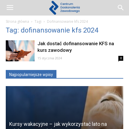
Centrum
Strona główna
Tagi
Dofinansowanie kfs 2024
Tag: dofinansowanie kfs 2024
Doskonalenia
Jak dostać dofinansowanie KFS na
kurs zawodowy
Zawodowego
15 stycznia 2024
0
Najpopularniejsze wpisy
Kursy wakacyjne – jak wykorzystać lato na