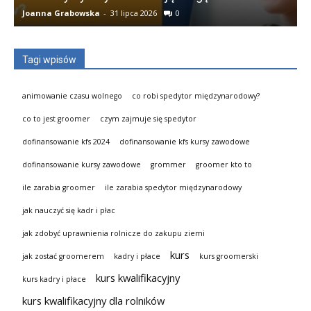
Joanna Grabowska
-
31 lipca 2026
0
K
Tagi wpisów
animowanie czasu wolnego
co robi spedytor międzynarodowy?
co to jest groomer
czym zajmuje się spedytor
dofinansowanie kfs 2024
dofinansowanie kfs kursy zawodowe
dofinansowanie kursy zawodowe
grommer
groomer kto to
ile zarabia groomer
ile zarabia spedytor międzynarodowy
jak nauczyć się kadr i płac
jak zdobyć uprawnienia rolnicze do zakupu ziemi
kurs
jak zostać groomerem
kadry i płace
kurs groomerski
kurs kwalifikacyjny
kurs kadry i płace
kurs kwalifikacyjny dla rolników